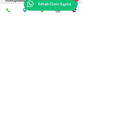
тазобедренный сустав
Rehab Clinic Одеса
✔ ПОЛНЫЙ ПАКЕТ ЛЕЧЕНИЯ:
операция
эндопротез
наркоз
анализы
рентген
стационар (3 дня)
медикаменты
послеоперационное сопровождение
ранняя активизация
малоинвазивная технология SUPERPATH
Металлическая головка
эндопротеза – 156 000 грн
Примерный эквивалент: ≈ 3 550 USD
Керамическая головка
эндопротеза – 165 000 грн
Примерный эквивалент: ≈ 3 750 USD