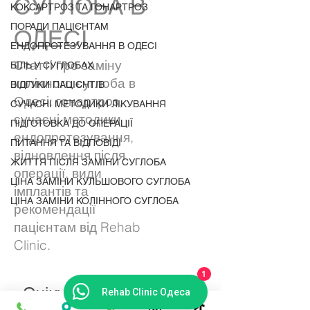
СУГЛОБА В
КОКСАРТРОЗ ТА ГОНАРТРОЗ
ПОРАДИ ПАЦІЄНТАМ
ОДЕСІ
ЕНДОПРОТЕЗУВАННЯ В ОДЕСІ
Статті про заміну
БІЛЬ У СУГЛОБАХ
колінного суглоба в
ВІДГУКИ ПАЦІЄНТІВ
Одесі: гонартроз,
СУЧАСНІ МЕТОДИКИ ЛІКУВАННЯ
сучасні методики
ПІДГОТОВКА ДО ОПЕРАЦІЇ
ендопротезування,
ПИТАННЯ ТА ВІДПОВІДІ
відновлення після
ЖИТТЯ ПІСЛЯ ЗАМІНИ СУГЛОБА
операції, види
ЦІНА ЗАМІНИ КУЛЬШОВОГО СУГЛОБА
імплантів та
ЦІНА ЗАМІНИ КОЛІННОГО СУГЛОБА
рекомендації
пацієнтам від Rehab
Clinic.
1
Очікуйте на нові пости
Rehab Clinic Одеса