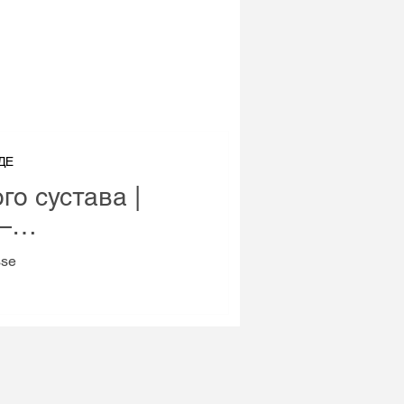
ДЕ
о сустава |
—
sse
НИЕ В REHAB