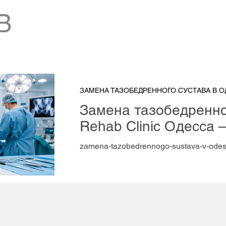
В
ЗАМЕНА ТАЗОБЕДРЕННОГО СУСТАВА В О
Замена тазобедренног
Rehab Clinic Одесса 
СОВРЕМЕННОЕ
zamena-tazobedrennogo-sustava-v-ode
ЭНДОПРОТЕЗИРОВА
CLINIC